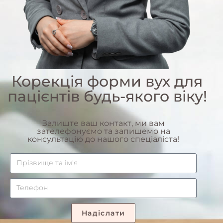
Корекція форми вух для
пацієнтів будь-якого віку!
Залиште ваш контакт, ми вам
зателефонуємо та запишемо на
консультацію до нашого спеціаліста!
Надіслати