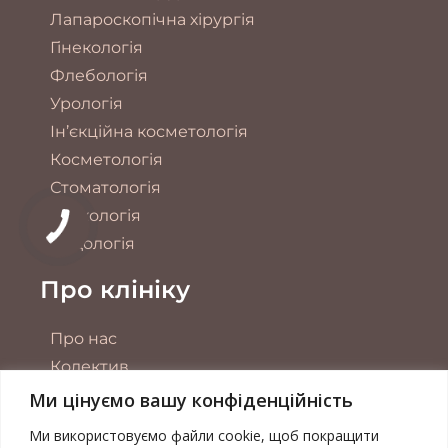
Лапароскопічна хірургія
Гінекологія
Флебологія
Урологія
Ін’єкційна косметологія
Косметологія
Стоматологія
Трихологія
Подологія
Про клініку
Про нас
Колектив
Обладнання
Ми цінуємо вашу конфіденційність
Акції
Ми використовуємо файли cookie, щоб покращити