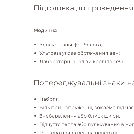
Підготовка до проведення
Медична
Консультація флеболога;
Ультразвукове обстеження вен;
Лабораторні аналізи крові та сечі.
Попереджувальні знаки на
Набряк;
Біль при напруженні, зокрема під час
Знебарвлення або блиск шкіри;
Відчуття тепла або пульсування в ног
Раптова поява вен на поверхні.