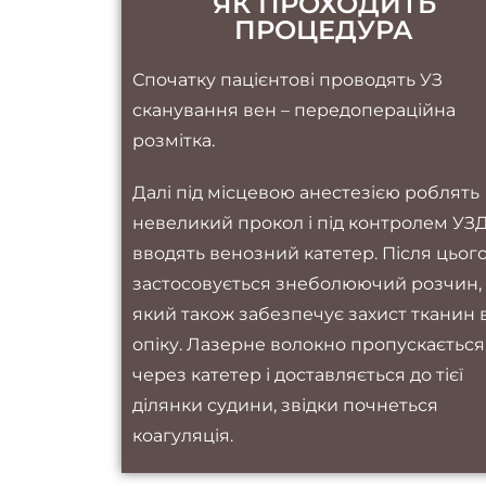
ЯК ПРОХОДИТЬ
ПРОЦЕДУРА
Спочатку пацієнтові проводять УЗ
сканування вен – передопераційна
розмітка.
Далі під місцевою анестезією роблять
невеликий прокол і під контролем УЗ
вводять венозний катетер. Після цьог
застосовується знеболюючий розчин,
який також забезпечує захист тканин 
опіку. Лазерне волокно пропускається
через катетер і доставляється до тієї
ділянки судини, звідки почнеться
коагуляція.