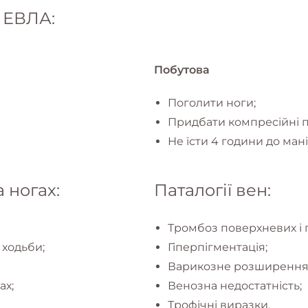
 ЕВЛА:
Побутова
Поголити ноги;
Придбати компресійні п
Не їсти 4 години до мані
 ногах:
Паталогії вен:
Тромбоз поверхневих і 
 ходьби;
Гіперпігментація;
Варикозне розширення
ах;
Венозна недостатність;
Трофічні виразки.