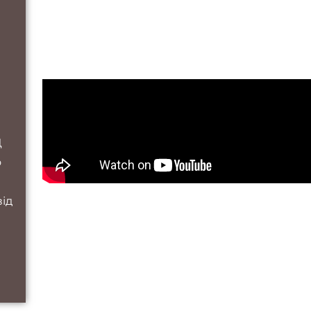
Д
о
від