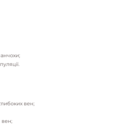
анчохи;
пуляції.
глибоких вен;
 вен;