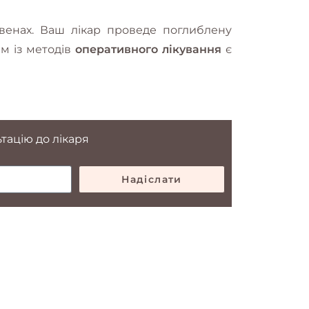
 венах. Ваш лікар проведе поглиблену
им із методів
оперативного лікування
є
тацію до лікаря
Надіслати