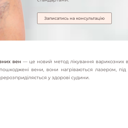
Записатись на консультацію
зних вен
— це новий метод лікування варикозних ве
 пошкоджені вени, вони нагріваються лазером, під
ерерозприділяється у здорові судини.