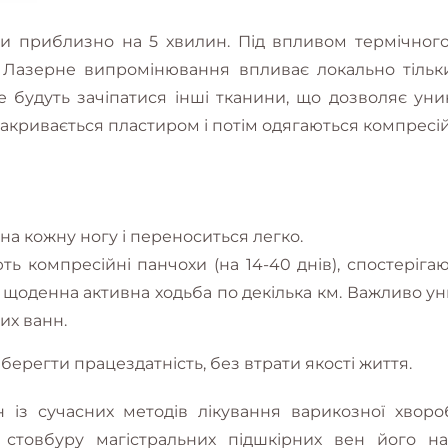
ни приблизно на 5 хвилин. Під впливом термічного
 Лазерне випромінювання впливає локально тільки 
 будуть зачіпатися інші тканини, що дозволяє уни
закривається пластиром і потім одягаються компресій
на кожну ногу і переноситься легко.
ть компресійні панчохи (на 14-40 днів), спостерігаю
 щоденна активна ходьба по декілька км. Важливо ун
их ванн.
ерегти працездатність, без втрати якості життя.
 із сучасних методів лікування варикозної хворо
 стовбуру магістральних підшкірних вен його н