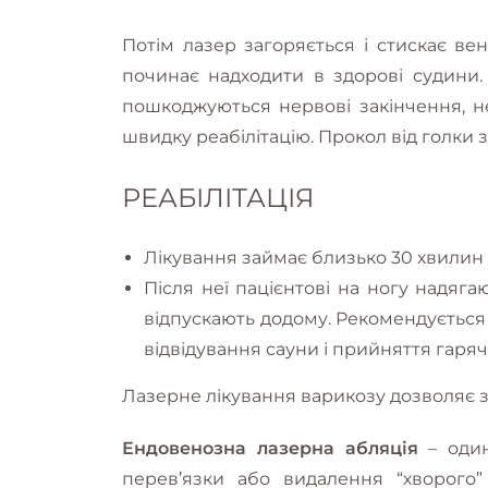
Потім лазер загоряється і стискає ве
починає надходити в здорові судини.
пошкоджуються нервові закінчення, не
швидку реабілітацію. Прокол від голки 
РЕАБІЛІТАЦІЯ
Лікування займає близько 30 хвилин 
Після неї пацієнтові на ногу надягаю
відпускають додому. Рекомендується
відвідування сауни і прийняття гаряч
Лазерне лікування варикозу дозволяє зб
Ендовенозна лазерна абляція
– один
перев’язки або видалення “хворого”