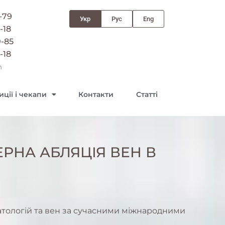
-79
Укр
Рус
Eng
-18
0-85
-18
m
ції і чекапи
Контакти
Статті
РНА АБЛЯЦІЯ ВЕН В
тологій та вен за сучасними міжнародними