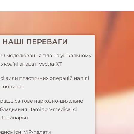
НАШІ ПЕРЕВАГИ
-D моделювання тіла на унікальному
 Україні апараті Vectra-XT
сі види пластичних операцій на тілі
а обличчі
раще світове наркозно-дихальне
бладнання Hamilton-medical c1
Швейцарія)
дномісні VIP-палати