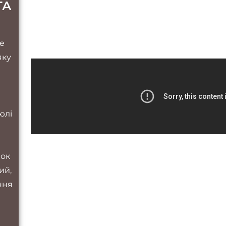
ТА
це
яку
юлі
шок
ий,
ння