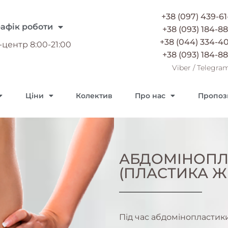
+38 (097) 439-61
рафік роботи
+38 (093) 184-88
+38 (044) 334-4
-центр 8:00-21:00
+38 (093) 184-88
Viber
/
Telegra
Ціни
Колектив
Про нас
Пропози
АБДОМІНОПЛ
(ПЛАСТИКА Ж
Під час абдомінопластики