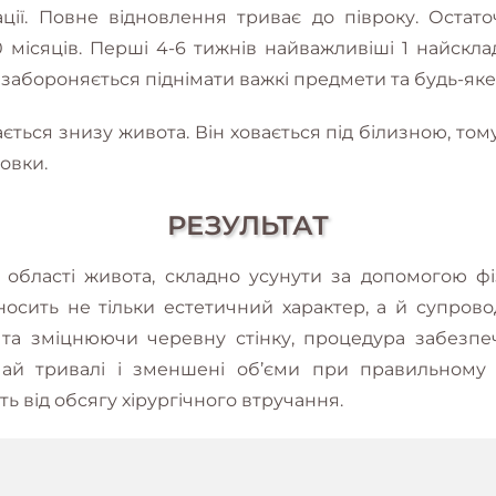
ції. Повне відновлення триває до півроку. Остато
 місяців. Перші 4-6 тижнів найважливіші 1 найскла
і забороняється піднімати важкі предмети та будь-як
ється знизу живота. Він ховається під білизною, то
овки.
РЕЗУЛЬТАТ
 області живота, складно усунути за допомогою фі
осить не тільки естетичний характер, а й супров
 та зміцнюючи черевну стінку, процедура забезпе
чай тривалі і зменшені об’єми при правильному х
ь від обсягу хірургічного втручання.