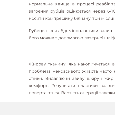
нормальне явище в процесі реабіліта
загоєння рубців оцінюється через 6-10
носити компресійну білизну, три місяц
Рубець після абдомінопластики залиша
його можна з допомогою лазерної шліф
Жирову тканину, яка накопичується в
проблема некрасивого живота часто н
стінки. Видаляючи зайву шкіру і жир
комфорт. Результати пластики зазви
повертаються. Вартість операції залежит