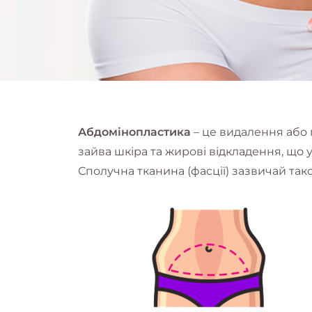
Абдомінопластика
– це видалення або 
зайва шкіра та жирові відкладення, що 
Сполучна тканина (фасції) зазвичай так