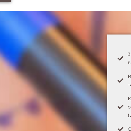
3
в
В
т
К
о
(
О