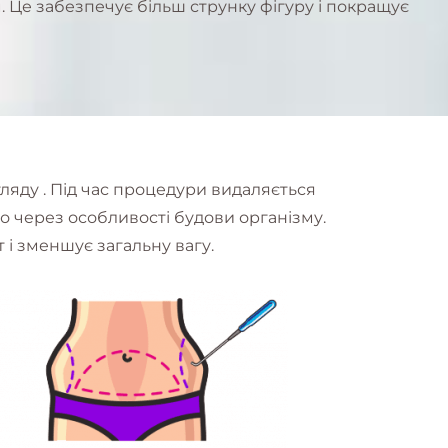
Це забезпечує більш струнку фігуру і покращує
ляду . Під час процедури видаляється
бо через особливості будови організму.
 і зменшує загальну вагу.