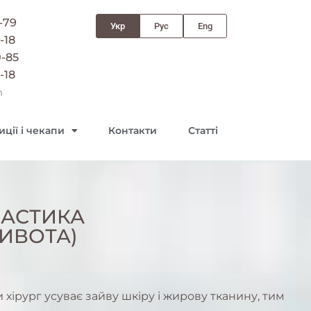
-79
Укр
Рус
Eng
-18
0-85
-18
m
ції і чекапи
Контакти
Статті
АСТИКА
ИВОТА)
 хірург усуває зайву шкіру і жирову тканину, тим