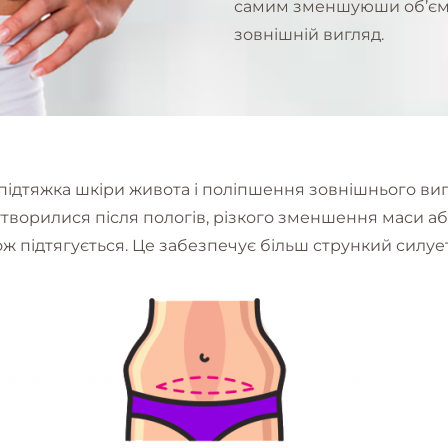
самим зменшуюши об’єм. 
зовнішній вигляд.
підтяжка шкіри живота і поліпшення зовнішнього виг
утворилися після пологів, різкого зменшення маси а
ож підтягується. Це забезпечує більш стрункий силует