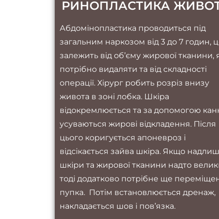
РИНОПЛАСТИКА ЖИВО
Абдомінопластика проводиться під
загальним наркозом від 3 до 7 годин, 
залежить від об’єму жирової тканини, 
потрібно видаляти та від складності
операції. Хірург робить розріз внизу
живота в зоні лобка. Шкіра
відокремлюється та за допомогою кан
усуваються жирові відкладення. Після
цього коригується апоневроз і
відсікається зайва шкіра. Якщо надли
шкіри та жирової тканини надто велик
тоді додатково потрібне ще переміще
пупка. Потім встановлюється дренаж,
накладається шов і пов’язка.