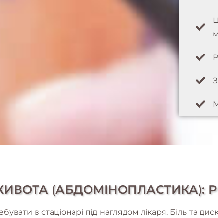
Ц
м
Р
З
М
ИВОТА (АБДОМІНОПЛАСТИКА): Р
ебувати в стаціонарі під наглядом лікаря. Біль та ди