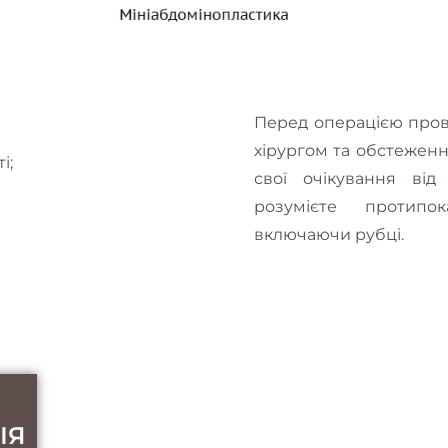
Перед операцією пров
хірургом та обстеженн
і;
свої очікування від
розумієте протипо
включаючи рубці.
ІЯ