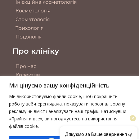
Ін’єкційна косметологія
Косметологія
Стоматологія
Трихологія
Подологія
Про клініку
Про нас
Колектив
Обладнання
Ми цінуємо вашу конфіденційність
Акції
Ми використовуємо файли cookie, щоб покращити
Контакти
роботу веб-переглядача, показувати персоналізовану
рекламу чи вміст і аналізувати наш трафік. Натиснувши
Публічна оферта
«Прийняти все», ви погоджуєтесь на використання
Політика конфіденційності
файлів cookie.