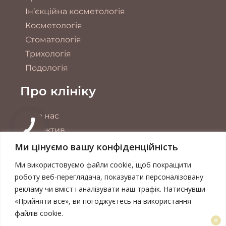
Ін’єкційна косметологія
Косметологія
Стоматологія
Трихологія
Подологія
Про клініку
Про нас
Колектив
Обладнання
Ми цінуємо вашу конфіденційність
Акції
Ми використовуємо файли cookie, щоб покращити
Контакти
роботу веб-переглядача, показувати персоналізовану
рекламу чи вміст і аналізувати наш трафік. Натиснувши
Публічна оферта
«Прийняти все», ви погоджуєтесь на використання
Політика конфіденційності
файлів cookie.