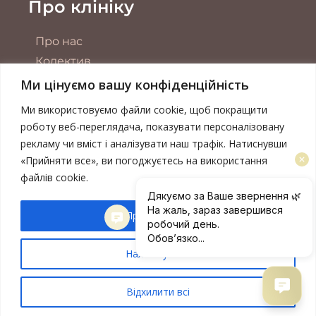
Про клініку
Про нас
Колектив
Обладнання
Ми цінуємо вашу конфіденційність
Акції
Ми використовуємо файли cookie, щоб покращити
Контакти
роботу веб-переглядача, показувати персоналізовану
рекламу чи вміст і аналізувати наш трафік. Натиснувши
Публічна оферта
«Прийняти все», ви погоджуєтесь на використання
Політика конфіденційності
файлів cookie.
Прийняти все
Ліцензія наказ МОЗ України №04/1908-М від
Налаштувати
19.08.2019
Відхилити всі
CALM © 2013 - 2026 | Всі права захищені