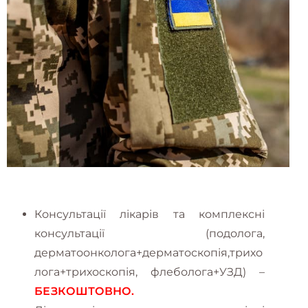
Консультації лікарів та комплексні
консультації (подолога,
дерматоонколога+дерматоскопія,трихо
лога+трихоскопія, флеболога+УЗД) –
БЕЗКОШТОВНО.